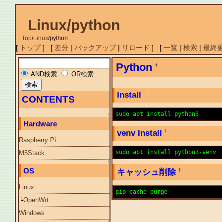
Linux/python
Top
/
Linux
/
python
[
トップ
] [
差分
|
バックアップ
|
リロード
] [
一覧
|
検索
|
最終
Python
†
AND検索
OR検索
Install
†
CONTENTS
sudo apt install python3
↑
Hardware
venv Install
†
Raspberry Pi
sudo apt install python3-venv
M5Stack
↑
OS
キャッシュ削除
†
Linux
pip cache purge
└
OpenWrt
Windows
↑