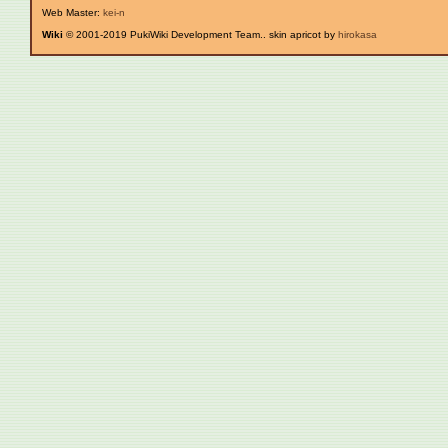
Web Master:
kei-n
Wiki
© 2001-2019 PukiWiki Development Team.. skin apricot by
hirokasa