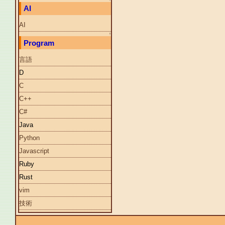
AI
AI
↑
Program
言語
D
C
C++
C#
Java
Python
Javascript
Ruby
Rust
vim
技術