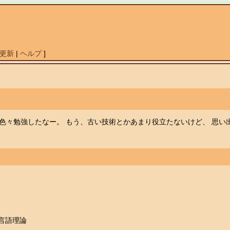
更新
|
ヘルプ
]
色々勉強したなー。 もう、古い技術とかあまり役立たないけど、 思い
言語理論