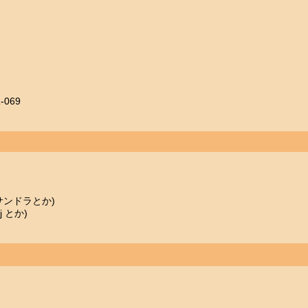
-069
サンドラとか)
j とか)