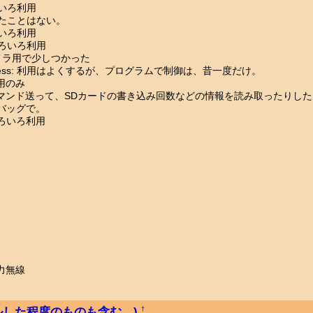
ろいろ利用
使ったことはない。
ろいろ利用
 いろいろ利用
 カメラ用で少しつかった
xpress: 利用はよくするが、プログラムで制御は、昔一度だけ。
利用のみ
: コマンド送って、SDカードの書き込み回数などの情報を読み取ったりした
 デバッグで。
 いろいろ利用
力無線
ールした程度のものも含む。)
†