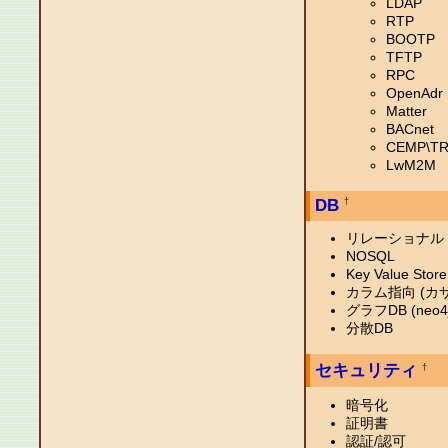
LDAP
RTP
BOOTP
TFTP
RPC
OpenAdr
Matter
BACnet
CEMP\TR
LwM2M
DB
†
リレーショナル
NOSQL
Key Value Store
カラム指向 (カ
グラフDB (neo4
分散DB
セキュリティ
†
暗号化
証明書
認証/認可