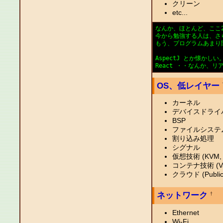
クリーン
etc...
なんか、ほとんど、ここ2
今から勉強する人は、さら
もう、プログラムあまり
AspectJ とか懐かしい
React ・・なんか、
OS、低レイヤー
カーネル
デバイスドライ
BSP
ファイルシステ
割り込み処理
シグナル
仮想技術 (KVM, QE
コンテナ技術 (Vagran
クラウド (Public/
ネットワーク
†
Ethernet
Wi-Fi