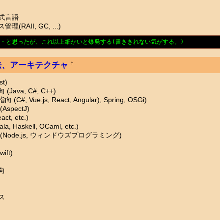
式言語
RAII, GC, ...)
・と思ったが、これ以上細かいと爆発する(書ききれない気がする。)
法、アーキテクチャ
†
t)
ava, C#, C++)
, Vue.js, React, Angular), Spring, OSGi)
spectJ)
t, etc.)
a, Haskell, OCaml, etc.)
Node.js, ウィンドウズプログラミング)
ft)
向
ス