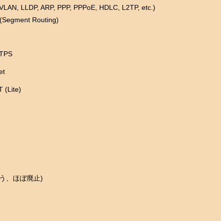
 VLAN, LLDP, ARP, PPP, PPPoE, HDLC, L2TP, etc.)
(Segment Routing)
TPS
et
(Lite)
(もう、ほぼ廃止)