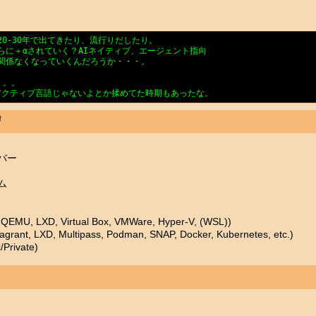
0-30年で出てきたり、流行りだしたり。

に＋αされていく？AIネイティブ、エージェント指向

関係なくなっていくんだろうか・・・。

。。。

リアクティブ言語じゃないよとか揉めてた時期もあったな。
†
バー
ム
MU, LXD, Virtual Box, VMWare, Hyper-V, (WSL))
t, LXD, Multipass, Podman, SNAP, Docker, Kubernetes, etc.)
Private)