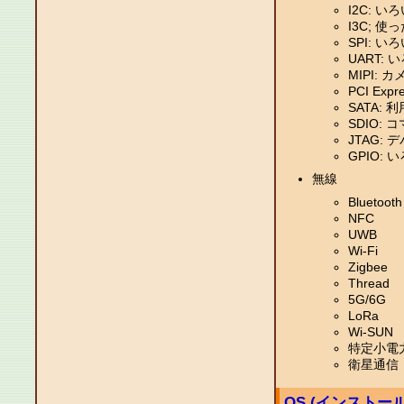
I2C: い
I3C; 
SPI: い
UART:
MIPI:
PCI E
SATA: 
SDIO
JTAG:
GPIO:
無線
Bluetooth
NFC
UWB
Wi-Fi
Zigbee
Thread
5G/6G
LoRa
Wi-SUN
特定小電
衛星通信
OS (インスト