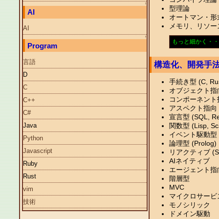
↑
型理論
AI
オートマン・形
メモリ、リソース管理(
AI
↑
もっと細かく・・
Program
言語
構造化、開発手
D
手続き型 (C, Rus
C
オブジェクト指向 (J
コンポーネント指向 (C#
C++
アスペクト指向 (A
C#
宣言型 (SQL, Reac
関数型 (Lisp, Scal
Java
イベント駆動型 (
Python
論理型 (Prolog)
Javascript
リアクティブ (Swi
AIネイティブ
Ruby
エージェント指
Rust
階層型
MVC
vim
マイクロサービ
技術
モノシリック
ドメイン駆動