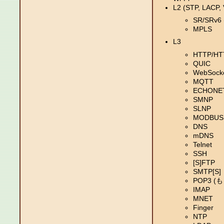
L2 (STP, LACP,
SR/SRv6 
MPLS
L3
HTTP/HT
QUIC
WebSock
MQTT
ECHONET 
SMNP
SLNP
MODBUS
DNS
mDNS
Telnet
SSH
[S]FTP
SMTP[S]
POP3 
IMAP
MNET
Finger
NTP