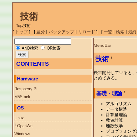
技術
Top
/
技術
[
トップ
] [
差分
|
バックアップ
|
リロード
] [
一覧
|
検索
|
最終
MenuBar
AND検索
OR検索
技術
†
CONTENTS
長年開発していると、
↑
とめてみる。
Hardware
Raspberry Pi
基礎・理論
†
M5Stack
↑
アルゴリズム
OS
データ構造
計算量理論
Linux
数値計算
離散数学
└
OpenWrt
プログラミング
Windows
コンパイラ理論